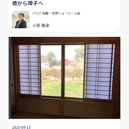
襖から障子へ
パルナ 稲敷・佐原ショールーム店
小笹 美幸
2025-09-13