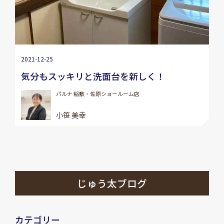
2021-12-25
気分もスッキリと洗面台を新しく！
パルナ 稲敷・佐原ショールーム店
小笹 美幸
じゅう太ブログ
カテゴリー