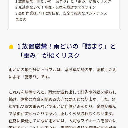
1 放置厳禁！雨どいの「詰まり」と「歪み」が招くリスク
2 見逃さないで！修理・交換を検討すべきサイン
3 高所作業はプロにお任せ。安全で確実なメンテナンス
まとめ
1 放置厳禁！雨どいの「詰まり」と
「歪み」が招くリスク
雨どいの最も多いトラブルは、落ち葉や鳥の巣、蓄積した泥
による「詰まり」です。
これらを放置すると、雨水が溢れ出して軒先や外壁を濡らし
続け、建物の寿命を縮める大きな要因となります。また、経
年劣化や雪の重みなどで雨どい自体が歪んだり、金具が緩ん
で傾斜が変わったりすると、正しく水が流れなくなります。
正常に機能していない雨どいは、大切なマイホームを静かに
傷めていくことになるため、定期的な点検と清掃が欠かせま