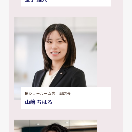
柏ショールーム店 副店長
山﨑 ちはる