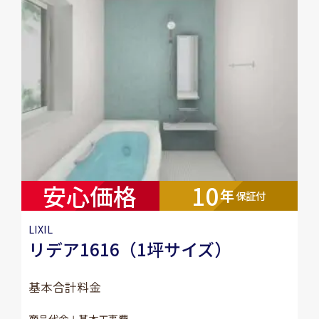
安心価格
10
年
保証付
LIXIL
リデア1616（1坪サイズ）
基本合計料金
商品代金＋基本工事費