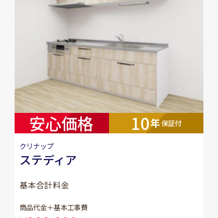
安心価格
10
年
保証付
クリナップ
ステディア
基本合計料金
商品代金＋基本工事費