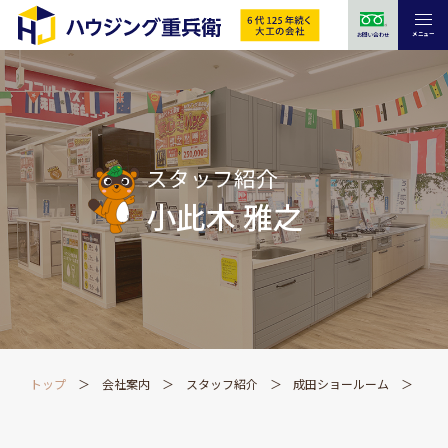
メニュー
お問い合わせ
スタッフ紹介
小此木 雅之
トップ
会社案内
スタッフ紹介
成田ショールーム
小此