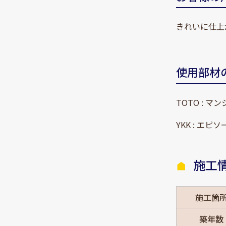
きれいに仕上
使用部材
TOTO : 
YKK : エピ
施工
施工箇
築年数