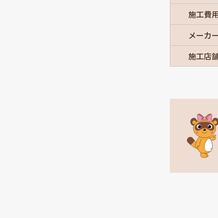
施工費
メーカ
施工店