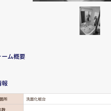
ォーム概要
情報
箇所
洗面化粧台
年数