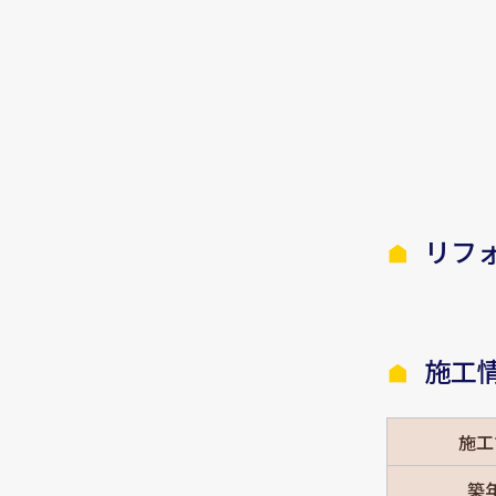
リフ
施工
施工
築