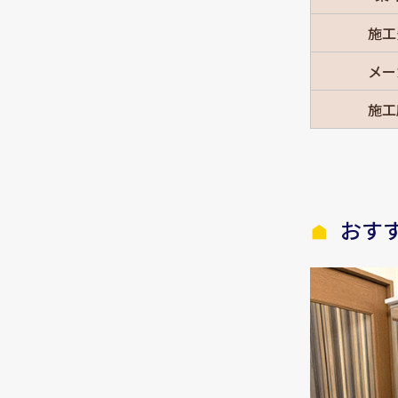
施工
メー
施工
おす