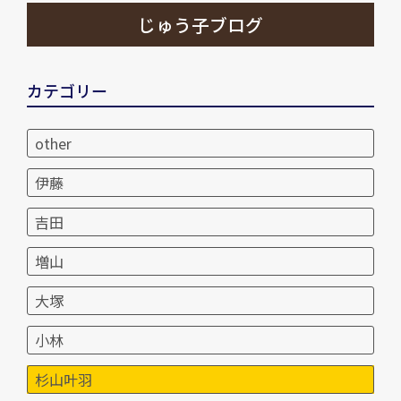
じゅう子ブログ
カテゴリー
other
伊藤
吉田
増山
大塚
小林
杉山叶羽