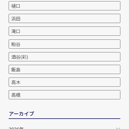
樋口
浜田
滝口
粕谷
酒谷(彩)
飯島
高木
高橋
アーカイブ
2026年