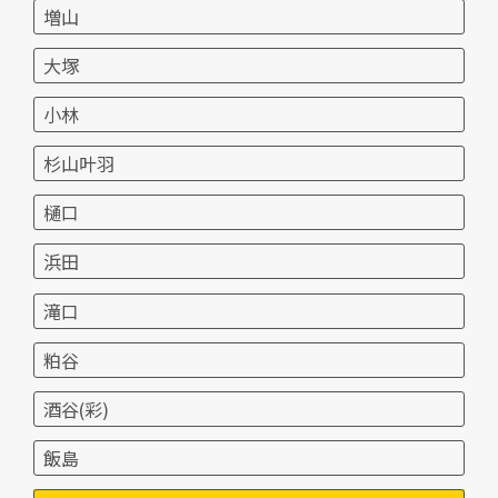
増山
大塚
小林
杉山叶羽
樋口
浜田
滝口
粕谷
酒谷(彩)
飯島