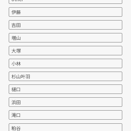
伊藤
吉田
増山
大塚
小林
杉山叶羽
樋口
浜田
滝口
粕谷