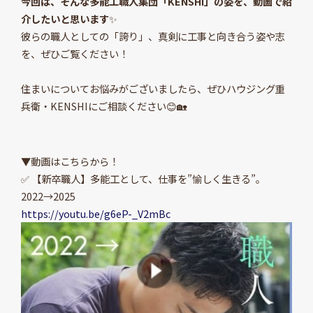
今回は、そんな多能工職人集団「KENSHI」の姿を、動画で紹
介したいと思います
✨
彼らの職人としての「誇り」、真剣に工事と向き合う姿や志
を、ぜひご覧ください！
住まいについてお悩みがございましたら、ぜひハウジング重
兵衛・KENSHIにご相談ください😊🏡
▼動画はこちらから！
✅ 【新卒職人】多能工として、仕事を”愉しく生きる”。
2022→2025
https://youtu.be/g6eP-_V2mBc