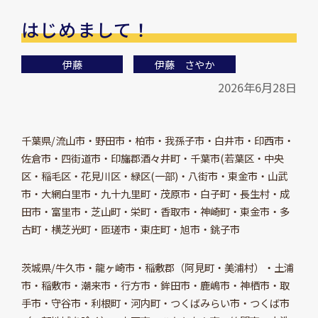
はじめまして！
伊藤
伊藤 さやか
2026年6月28日
千葉県/流山市・野田市・柏市・我孫子市・白井市・印西市・
佐倉市・四街道市・印旛郡酒々井町・千葉市(若葉区・中央
区・稲毛区・花見川区・緑区(一部)・八街市・東金市・山武
市・大網白里市・九十九里町・茂原市・白子町・長生村・成
田市・富里市・芝山町・栄町・香取市・神崎町・東金市・多
古町・横芝光町・匝瑳市・東庄町・旭市・銚子市
茨城県/牛久市・龍ヶ崎市・稲敷郡（阿見町・美浦村）・土浦
市・稲敷市・潮来市・行方市・鉾田市・鹿嶋市・神栖市・取
手市・守谷市・利根町・河内町・つくばみらい市・つくば市