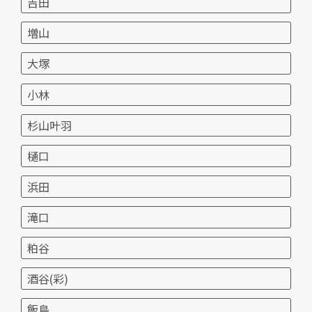
吉田
増山
大塚
小林
杉山叶羽
樋口
浜田
滝口
粕谷
酒谷(彩)
飯島