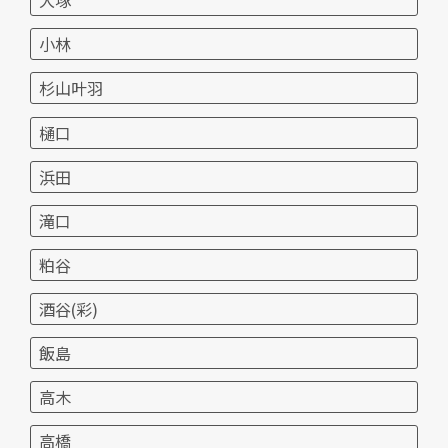
大塚
小林
杉山叶羽
樋口
浜田
滝口
粕谷
酒谷(彩)
飯島
高木
高橋