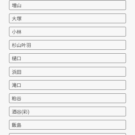
増山
大塚
小林
杉山叶羽
樋口
浜田
滝口
粕谷
酒谷(彩)
飯島