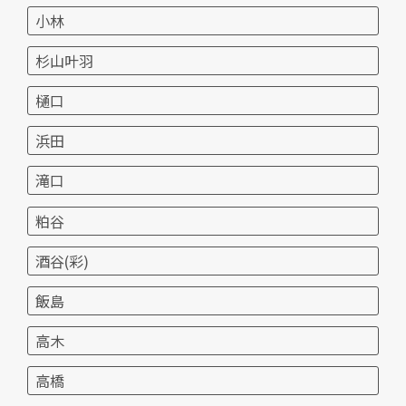
小林
杉山叶羽
樋口
浜田
滝口
粕谷
酒谷(彩)
飯島
高木
高橋