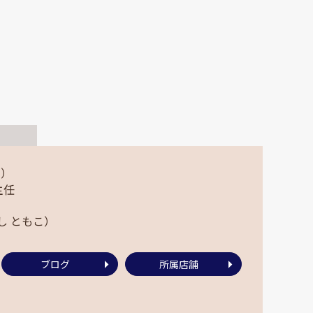
ム）
主任
し ともこ）
ブログ
所属店舗