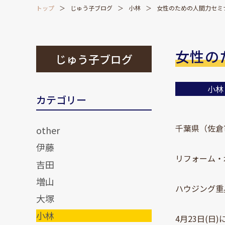
トップ
じゅう子ブログ
小林
女性のための人間力セミ
女性の
じゅう子ブログ
小林
カテゴリー
千葉県（佐倉
other
伊藤
リフォーム・
吉田
増山
ハウジング重
大塚
小林
4月23日(