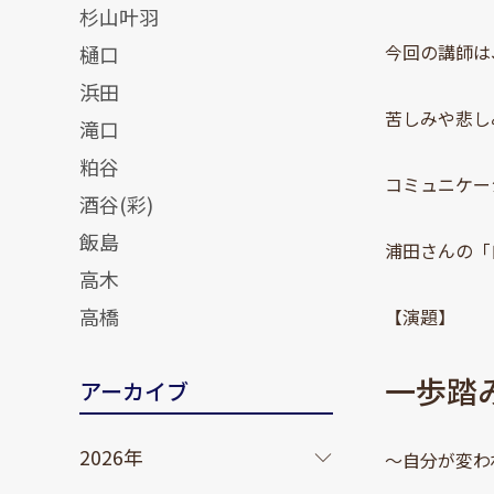
杉山叶羽
今回の講師は
樋口
浜田
苦しみや悲し
滝口
粕谷
コミュニケー
酒谷(彩)
飯島
浦田さんの「
高木
高橋
【演題】
一歩踏
アーカイブ
2026年
～自分が変わ