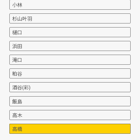
小林
杉山叶羽
樋口
浜田
滝口
粕谷
酒谷(彩)
飯島
高木
高橋