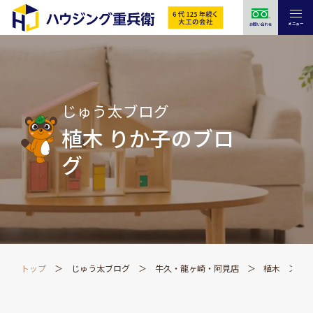
メニュー
お問い合わせ
じゅう太ブログ
植木 りか子のブロ
グ
トップ
じゅう太ブログ
牛久・龍ヶ崎・阿見店
植木