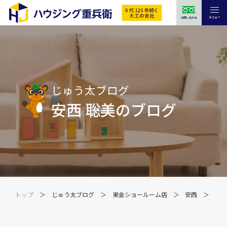
メニュー
お問い合わせ
じゅう太ブログ
安西 聡美のブログ
トップ
じゅう太ブログ
東金ショールーム店
安西
🌸