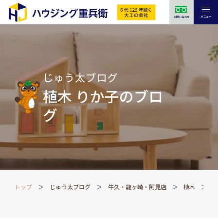
メニュー
お問い合わせ
じゅう太ブログ
植木 りか子のブロ
グ
トップ
じゅう太ブログ
牛久・龍ヶ崎・阿見店
植木