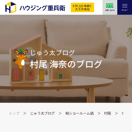
メニュー
お問い合わせ
じゅう太ブログ
村尾 海奈のブログ
トップ
じゅう太ブログ
柏ショールーム店
村尾
🌸ふ