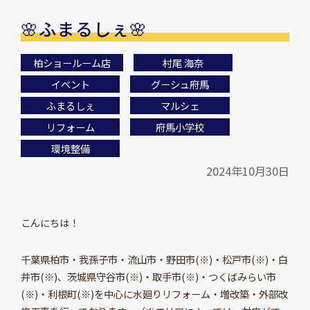
🌸ふまるしぇ🌸
柏ショールーム店
村尾 海奈
イベント
グーシュ府馬
ふまるしぇ
マルシェ
リフォーム
府馬小学校
環境整備
2024年10月30日
こんにちは！
千葉県柏市・我孫子市・流山市・野田市(※)・松戸市(※)・白
井市(※)、茨城県守谷市(※)・取手市(※)・つくばみらい市
(※)・利根町(※)を中心に水廻りリフォーム・増改築・外部改