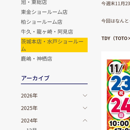
旭・東総店
今週末11月
東金ショールーム店
今回はなんと
柏ショールーム店
牛久・龍ヶ崎・阿見店
TDY（TOT
茨城本店・水戸ショールー
ム
鹿嶋・神栖店
アーカイブ
2026年
2025年
2024年