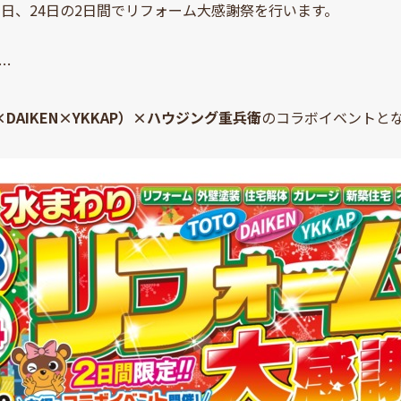
23日、24日の2日間でリフォーム大感謝祭を行います。
…
O×DAIKEN×YKKAP）×ハウジング重兵衛
のコラボイベントと