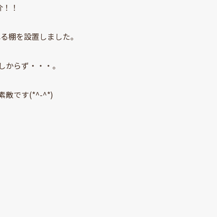
介！！
れる棚を設置しました。
しからず・・・。
す(*^-^*)