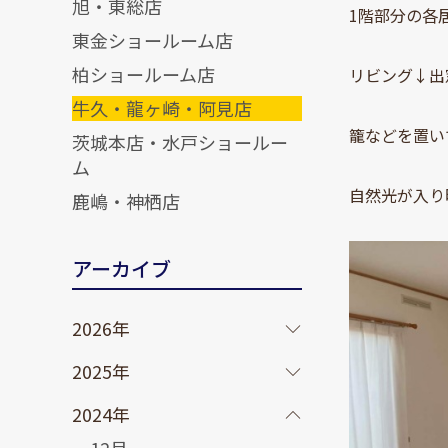
旭・東総店
1階部分の各
東金ショールーム店
柏ショールーム店
リビング↓出
牛久・龍ヶ崎・阿見店
籠などを置い
茨城本店・水戸ショールー
ム
自然光が入り
鹿嶋・神栖店
アーカイブ
2026年
2025年
2024年