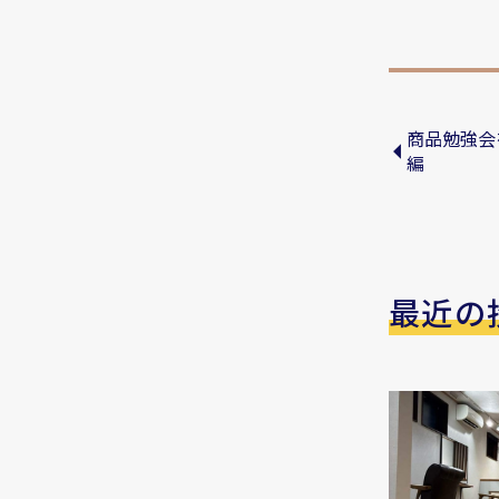
商品勉強会
編
最近の