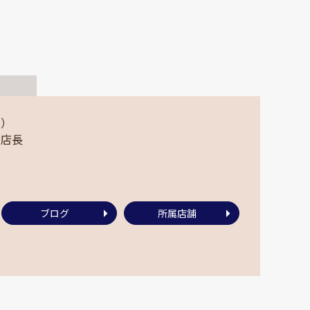
ム）
副店長
ブログ
所属店舗