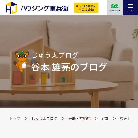
メニュー
お問い合わせ
じゅう太ブログ
谷本 雄亮のブログ
トップ
じゅう太ブログ
鹿嶋・神栖店
谷本
ウォシュ