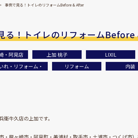
事例で見る！トイレのリフォームBefore & After
る！トイレのリフォームBefore & 
崎・阿見店
上加 桃子
LIXIL
いれ・リフォーム・
リフォーム
内装
兵衛牛久店の上加です。
市・龍ヶ崎市・阿見町・美浦村・取手市・土浦市・つくば市）