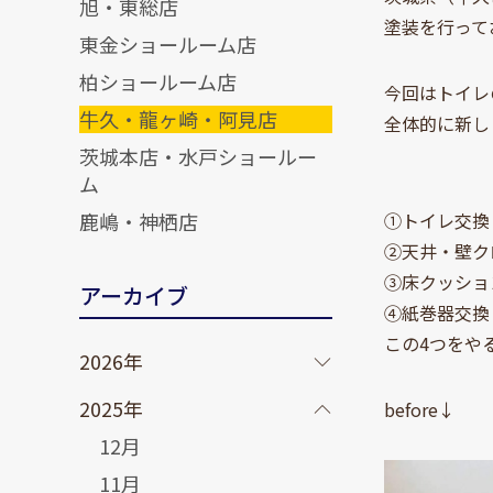
旭・東総店
塗装を行って
東金ショールーム店
柏ショールーム店
今回はトイレ
牛久・龍ヶ崎・阿見店
全体的に新し
茨城本店・水戸ショールー
ム
鹿嶋・神栖店
①トイレ交換
②天井・壁ク
③床クッショ
アーカイブ
④紙巻器交換
この4つをや
2026年
2025年
before↓
12月
11月