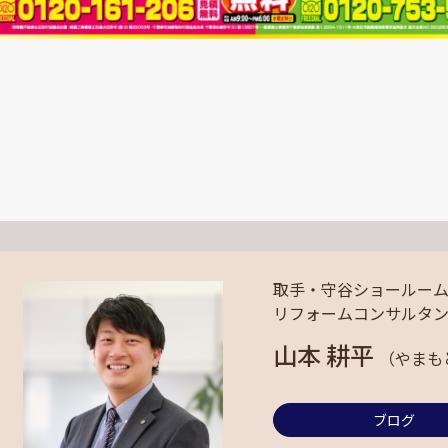
取手・守谷ショールー
リフォームコンサルタ
山本 耕平
（やまも
ブログ