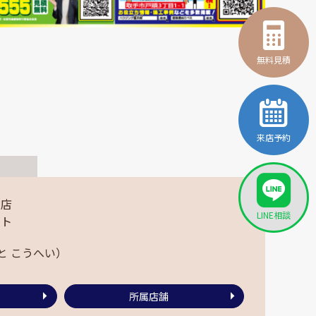
無料見積
来店予約
ム店
LINE相談
ント
と こうへい）
所属店舗