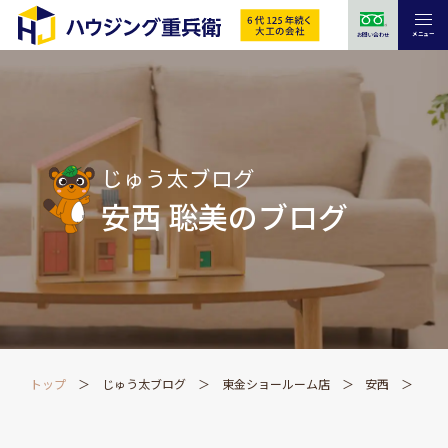
メニュー
お問い合わせ
じゅう太ブログ
安西 聡美のブログ
トップ
じゅう太ブログ
東金ショールーム店
安西
❀