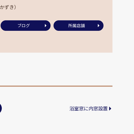
 かずき）
ブログ
所属店舗
浴室窓に内窓設置