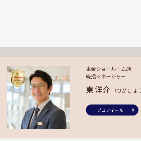
東金ショールーム店
統括マネージャー
東 洋介
（ひがし よ
プロフィール