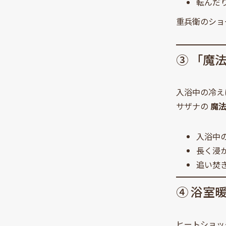
転んだ
重兵衛のショ
③ 「魔
入浴中の冷え
サザナの
魔
入浴中
長く浸
追い焚
④ 浴室
ヒートショッ