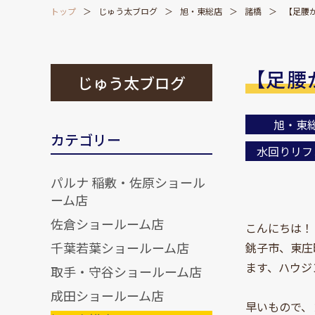
トップ
じゅう太ブログ
旭・東総店
諸橋
【足腰が
【足腰
じゅう太ブログ
旭・東
カテゴリー
水回りリフ
パルナ 稲敷・佐原ショール
ーム店
佐倉ショールーム店
こんにちは！
千葉若葉ショールーム店
銚子市、東庄
ます、ハウジ
取手・守谷ショールーム店
成田ショールーム店
早いもので、