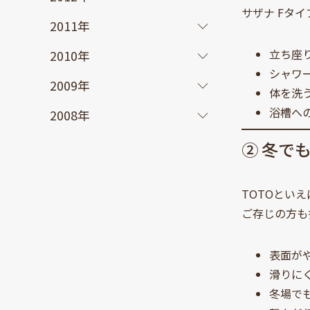
サザナ Fタ
2011年
立ち座
2010年
シャワ
2009年
体を洗
浴槽へ
2008年
② 冬で
TOTOといえ
ご存じの方も
表面が
滑りに
冬場で