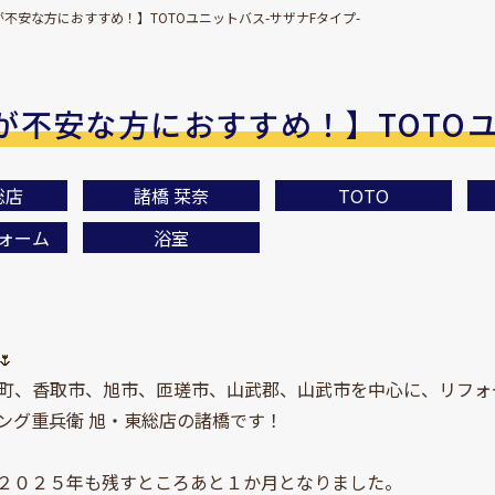
不安な方におすすめ！】TOTOユニットバス-サザナFタイプ-
が不安な方におすすめ！】TOTOユ
総店
諸橋 栞奈
TOTO
ォーム
浴室

町、香取市、旭市、匝瑳市、山武郡、山武市を中心に、リフォ
ング重兵衛 旭・東総店の諸橋です！
２０２５年も残すところあと１か月となりました。