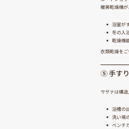
暖房乾燥機が
浴室が
冬の入
乾燥機
衣類乾燥をご
⑤ 手す
サザナは構造
浴槽の
洗い場
ベンチ