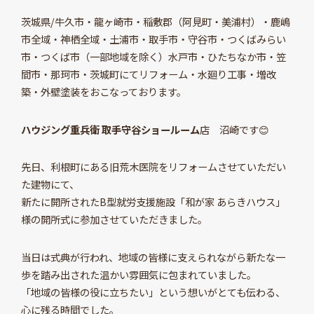
茨城県/牛久市・龍ヶ崎市・稲敷郡（阿見町・美浦村）・鹿嶋
市全域・神栖全域・土浦市・取手市・守谷市・つくばみらい
市・つくば市（一部地域を除く）水戸市・ひたちなか市・笠
間市・那珂市・茨城町にてリフォーム・水廻り工事・増改
築・外壁塗装をおこなっております。
ハウジング重兵衛 取手守谷ショールーム
店 沼崎です😊
先日、利根町にある旧荒木医院をリフォームさせていただい
た建物にて、
新たに開所されたB型就労支援施設「和が家 あらきハウス」
様の開所式に参加させていただきました。
当日は式典が行われ、地域の皆様に支えられながら新たな一
歩を踏み出された温かい雰囲気に包まれていました。
「地域の皆様の役に立ちたい」という想いがとても伝わる、
心に残る時間でした。