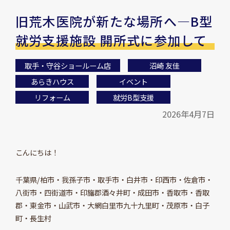
旧荒木医院が新たな場所へ—B型
就労支援施設 開所式に参加して
取手・守谷ショールーム店
沼崎 友佳
あらきハウス
イベント
リフォーム
就労B型支援
2026年4月7日
こんにちは！
千葉県/柏市・我孫子市・取手市・白井市・印西市・佐倉市・
八街市・四街道市・印旛郡酒々井町・成田市・香取市・香取
郡・東金市・山武市・大網白里市九十九里町・茂原市・白子
町・長生村