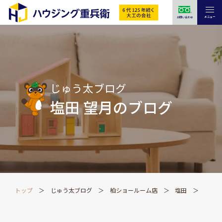
メニュー
お問い合わせ
じゅう太ブログ
塩田 望月のブログ
トップ
じゅう太ブログ
柏ショールーム店
塩田
【柏