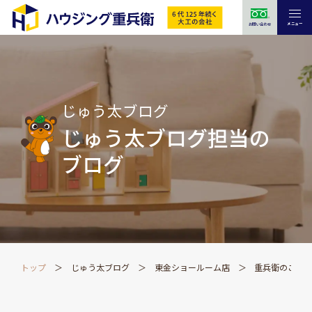
メニュー
お問い合わせ
じゅう太ブログ
じゅう太ブログ担当の
ブログ
トップ
じゅう太ブログ
東金ショールーム店
重兵衛のこと