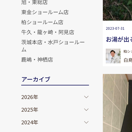
旭・東総店
東金ショールーム店
柏ショールーム店
2023-07-31
牛久・龍ヶ崎・阿見店
お湯が出
茨城本店・水戸ショールー
ム
柏シ
鹿嶋・神栖店
白鳥
アーカイブ
2026年
2025年
2024年