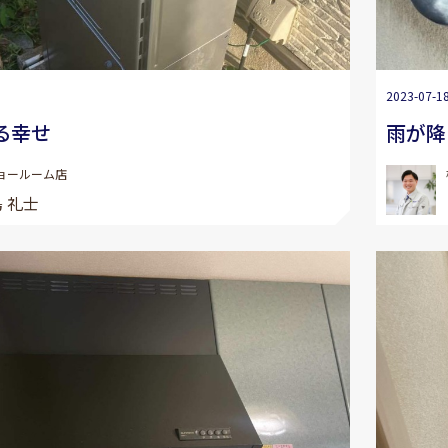
2023-07-1
る幸せ
雨が降
ョールーム店
 礼士