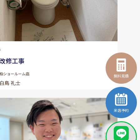
5
改修工事
柏ショールーム店
無料見積
白鳥 礼士
来店予約