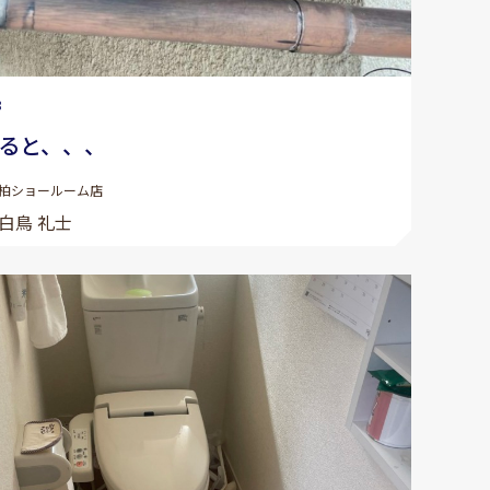
8
ると、、、
柏ショールーム店
白鳥 礼士