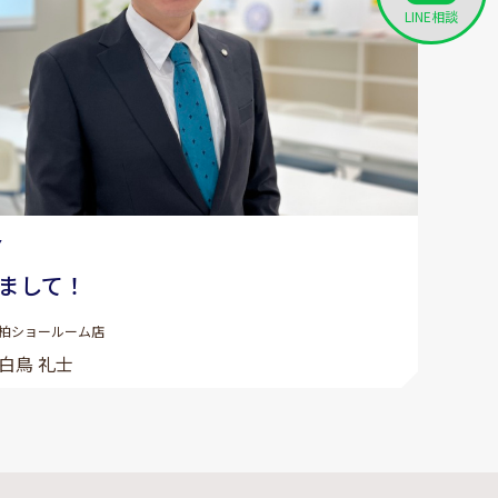
LINE相談
7
まして！
柏ショールーム店
白鳥 礼士