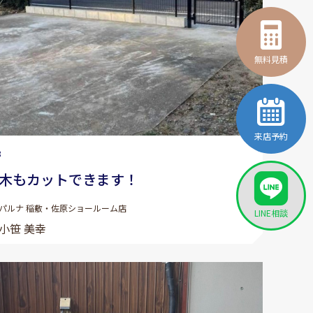
無料見積
来店予約
8
木もカットできます！
パルナ 稲敷・佐原ショールーム店
LINE相談
小笹 美幸