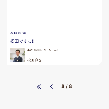
2015-08-08
松田ですっ‼
本社（成田ショールーム）
松田 直也
« 先
前へ
8 / 8
頭