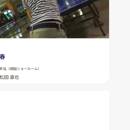
1
春
本社（成田ショールーム）
松田 直也