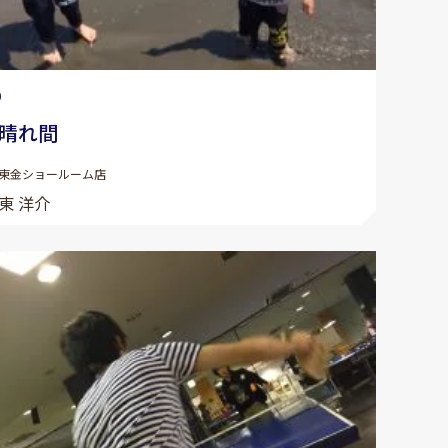
0
晴れ間
東金ショールーム店
東 洋介