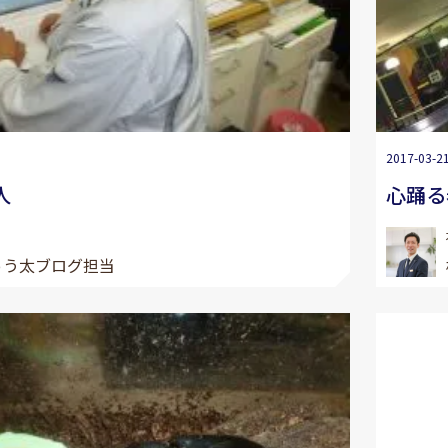
2017-03-2
人
心踊る
ゅう太ブログ担当