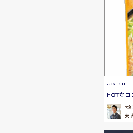
2016-12-11
HOTなコ
東金
東 