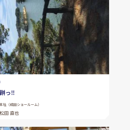
8
餅っ‼
本社（成田ショールーム）
松田 直也