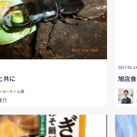
2017-01-1
と共に
旭店食
ショールーム店
洋介