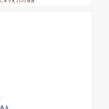
じゅう太ブログ担当
2
る人