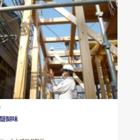
8
醍醐味