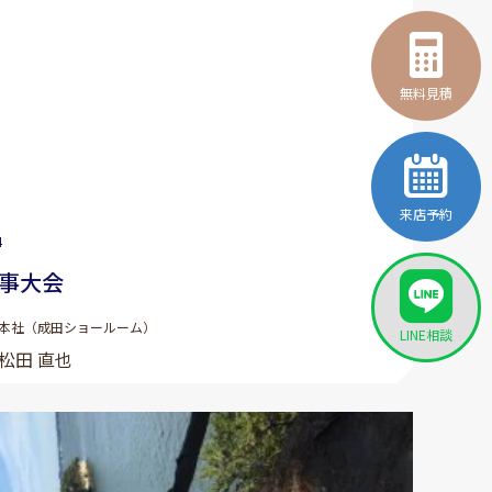
無料見積
来店予約
4
事大会
本社（成田ショールーム）
LINE相談
松田 直也