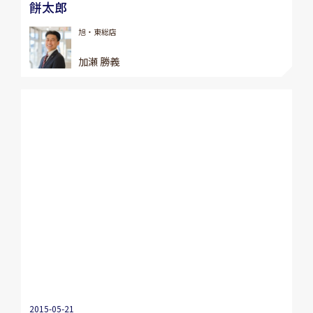
餅太郎
旭・東総店
加瀬 勝義
2015-05-21