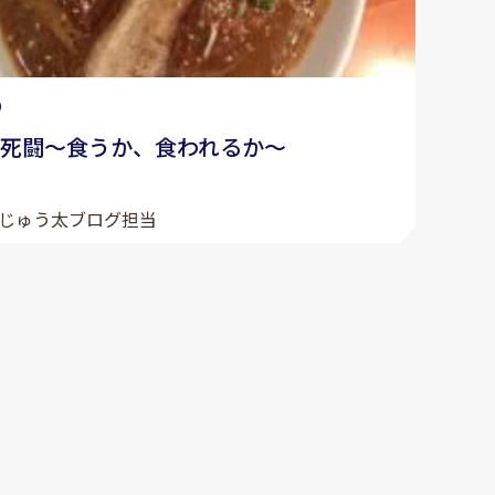
0
の死闘～食うか、食われるか～
じゅう太ブログ担当