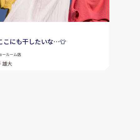
ここにも干したいな…👕
ョールーム店
 雄大