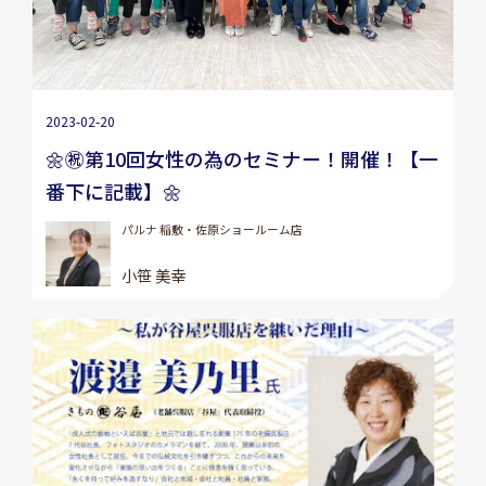
2023-02-20
🌼㊗第10回女性の為のセミナー！開催！【一
番下に記載】🌼
パルナ 稲敷・佐原ショールーム店
小笹 美幸