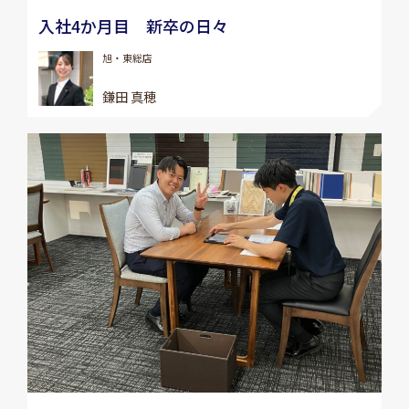
入社4か月目 新卒の日々
旭・東総店
鎌田 真穂