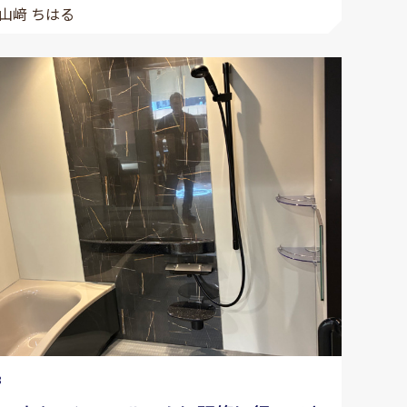
山﨑 ちはる
8