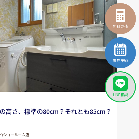
無料見積
来店予約
LINE相談
0
の高さ、標準の80cm？それとも85cm？
柏ショールーム店