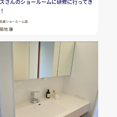
スさんのショールームに研修に行ってき
！
佐倉ショールーム店
菊地 廉