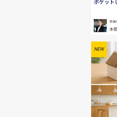
ポケット
茨城
本間