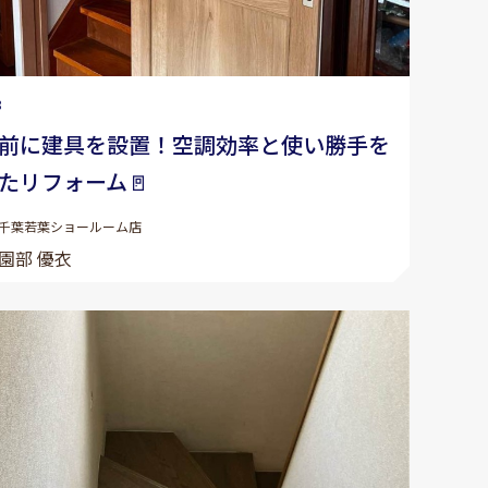
8
段前に建具を設置！空調効率と使い勝手を
たリフォーム🚪
千葉若葉ショールーム店
園部 優衣