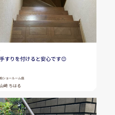
1
手すりを付けると安心です😊
柏ショールーム店
山﨑 ちはる