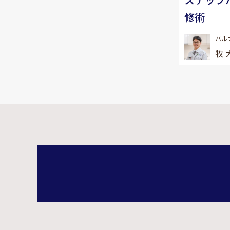
修術
パル
牧 