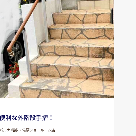
9
便利な外階段手摺！
パルナ 稲敷・佐原ショールーム店