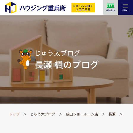
メニュー
お問い合わせ
じゅう太ブログ
長瀬 楓のブログ
トップ
じゅう太ブログ
成田ショールーム店
長瀬
水