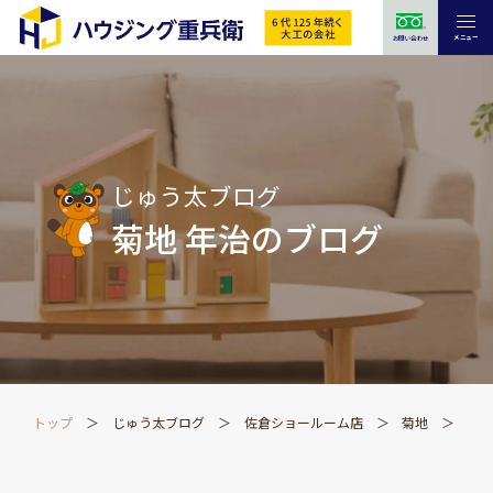
メニュー
お問い合わせ
じゅう太ブログ
菊地 年治のブログ
トップ
じゅう太ブログ
佐倉ショールーム店
菊地
引