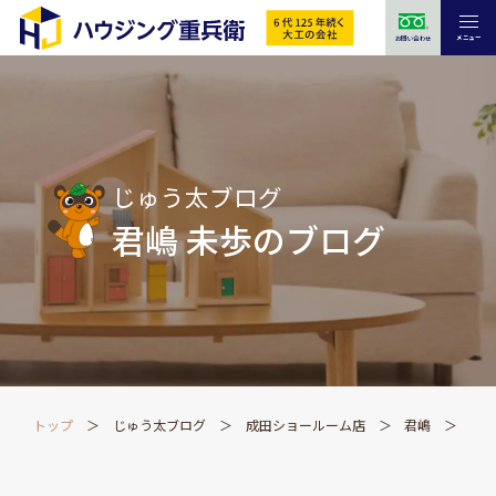
メニュー
お問い合わせ
じゅう太ブログ
君嶋 未歩のブログ
トップ
じゅう太ブログ
成田ショールーム店
君嶋
下地