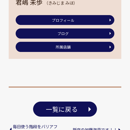
君嶋 未歩
（きみじま みほ）
プロフィール
ブログ
所属店舗
一覧に戻る
毎日使う階段をバリアフ
新卒の加藤海吏です！！