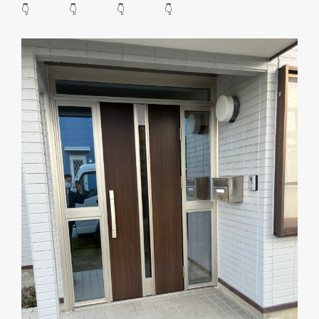
👇 👇 👇 👇