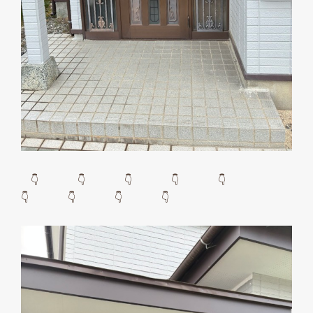
👇 👇 👇 👇 👇
👇 👇 👇 👇