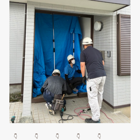
👇 👇 👇 👇 👇