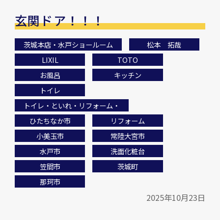
玄関ドア！！！
茨城本店・水戸ショールーム
松本 拓哉
LIXIL
TOTO
お風呂
キッチン
トイレ
トイレ・といれ・リフォーム・
ひたちなか市
リフォーム
小美玉市
常陸大宮市
水戸市
洗面化粧台
笠間市
茨城町
那珂市
2025年10月23日