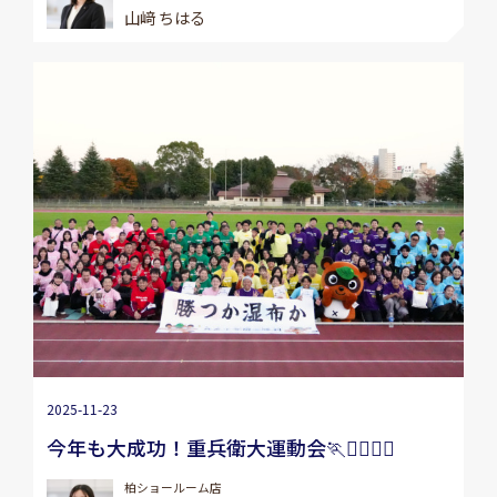
山﨑 ちはる
2025-11-23
今年も大成功！重兵衛大運動会🏃🏃‍♂️🏃‍♀️
柏ショールーム店