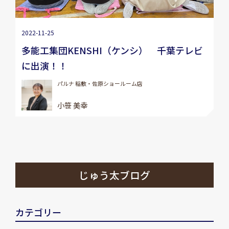
2022-11-25
多能工集団KENSHI（ケンシ） 千葉テレビ
に出演！！
パルナ 稲敷・佐原ショールーム店
小笹 美幸
じゅう太ブログ
カテゴリー