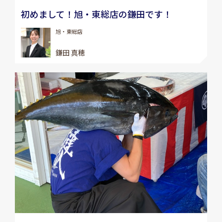
初めまして！旭・東総店の鎌田です！
旭・東総店
鎌田 真穂